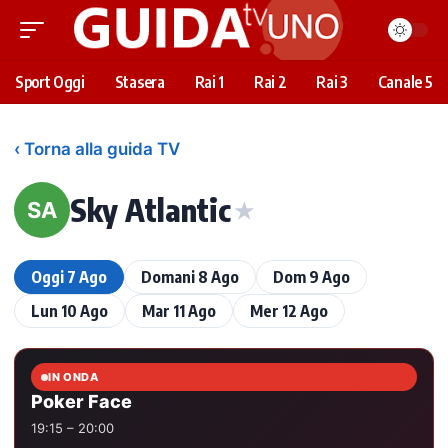
Sport Oggi
Stasera
Rai 1
Rai 2
Rai 3
Canale 5
‹ Torna alla guida TV
Sky Atlantic
★
SA
Oggi 7 Ago
Domani 8 Ago
Dom 9 Ago
Lun 10 Ago
Mar 11 Ago
Mer 12 Ago
IN ONDA
Poker Face
19:15 – 20:00