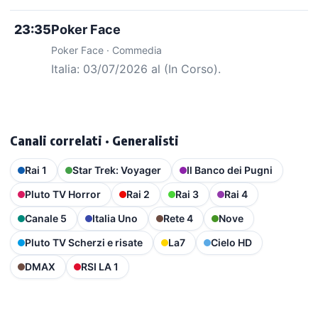
23:35
Poker Face
Poker Face · Commedia
Italia: 03/07/2026 al (In Corso).
Canali correlati · Generalisti
Rai 1
Star Trek: Voyager
Il Banco dei Pugni
Pluto TV Horror
Rai 2
Rai 3
Rai 4
Canale 5
Italia Uno
Rete 4
Nove
Pluto TV Scherzi e risate
La7
Cielo HD
DMAX
RSI LA 1