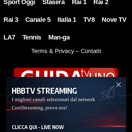
Sport Oggi
Stasera
Rai 1
Rai 2
Rai 3
Canale 5
Italia 1
TV8
Nove TV
LA7
Tennis
Man-ga
Terms & Privacy
–
Contatti
HBBTV STREAMING
I migliori canali selezionati dal network
Copyright Guidatv.uno 2023 – 2026
CoolStreaming, prova ora!
CLICCA QUI - LIVE NOW