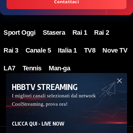
Contattaci
Sport Oggi
Stasera
Rai 1
Rai 2
Rai 3
Canale 5
Italia 1
TV8
Nove TV
LA7
Tennis
Man-ga
Terms & Privacy
–
Contatti
–
Manifesto
HBBTV STREAMING
I migliori canali selezionati dal network
CoolStreaming, prova ora!
CLICCA QUI - LIVE NOW
Copyright Guidatv.uno 2023 – 2026