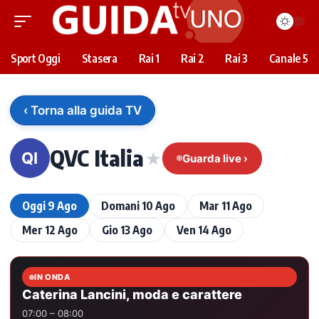
Sport Oggi
Stasera
Rai 1
Rai 2
Rai 3
Canale 5
‹ Torna alla guida TV
QVC Italia
★
QI
Guarda live ›
Oggi 9 Ago
Domani 10 Ago
Mar 11 Ago
Mer 12 Ago
Gio 13 Ago
Ven 14 Ago
IN ONDA
Caterina Lancini, moda e carattere
07:00 – 08:00